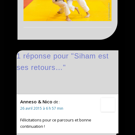
1 réponse pour "Siham est
ses retours…"
Anneso & Nico
dit :
26 avril 2015 à 6 h 57 min
Félicitations pour ce parcours et bonne
continuation !