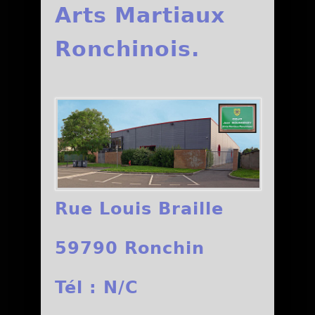
Arts Martiaux
Ronchinois.
Rue Louis Braille
59790 Ronchin
Tél : N/C