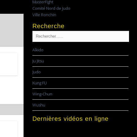
MasterFight
Comité Nord de Judo
Ville Ronchin
Recherche
Aîkido
Ju Jitsu
Judo
Kung FU
Wing-Chun
Wushu
Dernières vidéos en ligne
Lecteur
vidéo