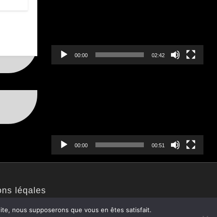
00:00
02:42
Lecteur
vidéo
00:00
00:51
ons léqales
 site, nous supposerons que vous en êtes satisfait.