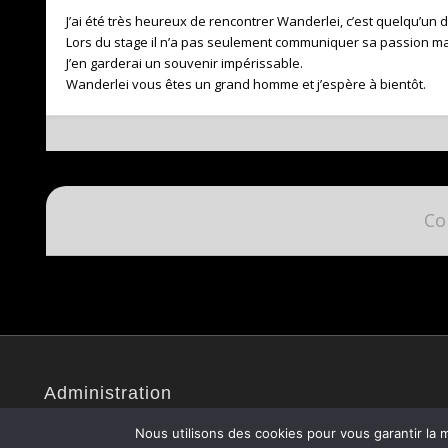
J’ai été très heureux de rencontrer Wanderlei, c’est quelqu’un
Lors du stage il n’a pas seulement communiquer sa passion ma
J’en garderai un souvenir impérissable.
Wanderlei vous êtes un grand homme et j’espère à bientôt.
Co
Administration
Site administré par Christophe V.
Nous utilisons des cookies pour vous garantir la m