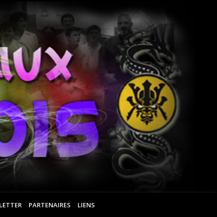
Ar
Ma
Ro
LETTER
PARTENAIRES
LIENS