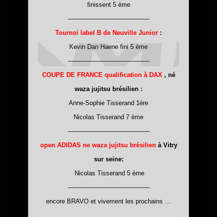
finissent 5 ème
—————————————
Tournoi label B de Neuville Junior
:
Kevin Dan Haene fini 5 ème
—————————————
COUPE DE FRANCE qualification à DAX
, né
waza jujitsu brésilien :
Anne-Sophie Tisserand 1ère
Nicolas Tisserand 7 ème
—————————————
open ADIDAS ne waza jujitsu brésilien
à Vitry
sur seine:
Nicolas Tisserand 5 ème
—————————————
encore BRAVO et vivement les prochains …