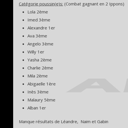
Catégorie poussin(e)s:
(Combat gagnant en 2 Ippons)
Lola 2ème
Imed 3ème
Alexandre 1er
Ava 3ème
Angelo 3ème
Willy 1er
Yasha 2ème
Charlie 2ème
Mila 2ème
Abigaelle 1ère
Inès 3ème
Malaury 5ème
Alban 1er
Manque résultats de Léandre, Naim et Gabin