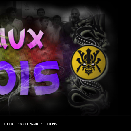
Ar
Ma
Ro
LETTER
PARTENAIRES
LIENS