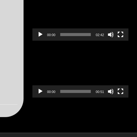
00:00
02:42
Lecteur
vidéo
s
00:00
00:51