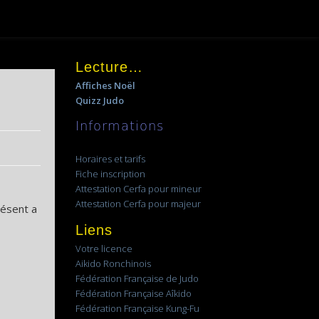
Lecture…
Affiches Noël
Quizz Judo
Informations
Horaires et tarifs
Fiche inscription
Attestation Cerfa pour mineur
Attestation Cerfa pour majeur
résent a
Liens
Votre licence
Aikido Ronchinois
Fédération Française de Judo
Fédération Française Aîkido
Fédération Française Kung-Fu