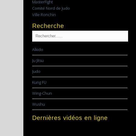
MasterFight
Comité Nord de Judo
Ville Ronchin
Recherche
Aîkido
Ju Jitsu
Judo
Kung FU
Wing-Chun
Wushu
Dernières vidéos en ligne
Lecteur
vidéo