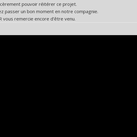
cèrement pouvoir réitérer ce projet.
ez passer un bon moment en notre compagnie.
R vous remercie encore d’être venu.