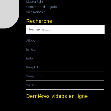
MasterFight
Comité Nord de Judo
Ville Ronchin
Recherche
Aîkido
Ju Jitsu
Judo
Kung FU
Wing-Chun
Wushu
Dernières vidéos en ligne
Lecteur
vidéo