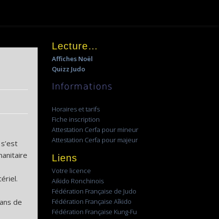
Lecture…
Affiches Noël
Quizz Judo
Informations
Horaires et tarifs
Fiche inscription
Attestation Cerfa pour mineur
Attestation Cerfa pour majeur
 s’est
manitaire
Liens
Votre licence
ériel.
Aikido Ronchinois
Fédération Française de Judo
dans de
Fédération Française Aîkido
Fédération Française Kung-Fu