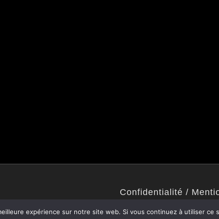
Confidentialité / Menti
Politique de confidentialité
eilleure expérience sur notre site web. Si vous continuez à utiliser ce
Mentions légales