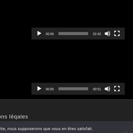
00:00
02:42
Lecteur
vidéo
00:00
00:51
ons léqales
 site, nous supposerons que vous en êtes satisfait.