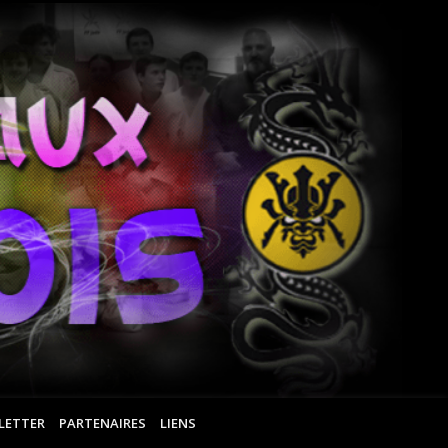
Ar
Ma
Ro
LETTER
PARTENAIRES
LIENS