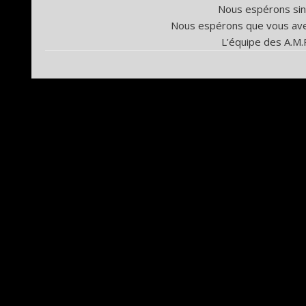
Nous espérons sin
Nous espérons que vous av
L’équipe des A.M.