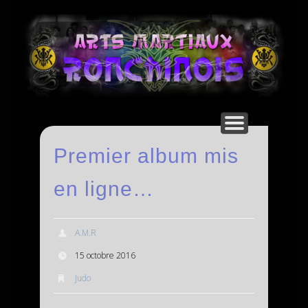
AFFICHES DE NOËL…
HORAIRES / TARIFS
PARTENAIRES
NEWSLETTER
DOCUMENTS
QUIZZ JUDO
DISCIPLINES
FACEBOOK
CONTACT
ALBUMS
ACCUEIL
VIDEOS
CLUBS
LIENS
Ro
Premier album mis
en ligne…
A.M.R
15 octobre 2016
Judo