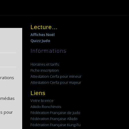
Lecture…
Affiches Noël
Quizz Judo
Informations
Horaires et tarifs
Fiche inscription
Attestation Cerfa pour mineur
rations
Attestation Cerfa pour majeur
Liens
s médias
Votre licence
Aikido Ronchinois
ns pour
Fédération Française de Judo
Fédération Française Aîkido
Fédération Française Kung-Fu