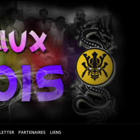
Ar
Ma
Ro
LETTER
PARTENAIRES
LIENS