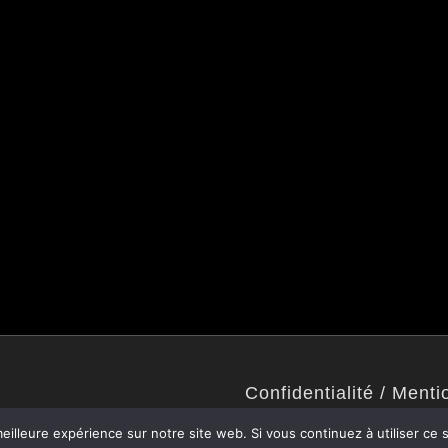
Confidentialité / Menti
Politique de confidentialité
eilleure expérience sur notre site web. Si vous continuez à utiliser ce
Mentions légales