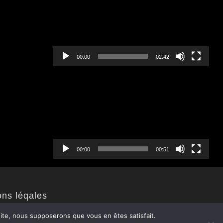
00:00
02:42
Lecteur
vidéo
00:00
00:51
ons léqales
 site, nous supposerons que vous en êtes satisfait.