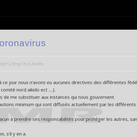
oronavirus
ung FU
,
Wing-Chun
,
Wushu
à ce jour nous n’avons eu aucunes directives des différentes fédé
omité nord aikido ect ….).
as de me substituer aux instances qui nous gouvernent.
autions minimum qui sont diffusés actuellement par les différent
chacun à prendre ses responsabilités pour protéger les autres, sa
, s’il y en a.