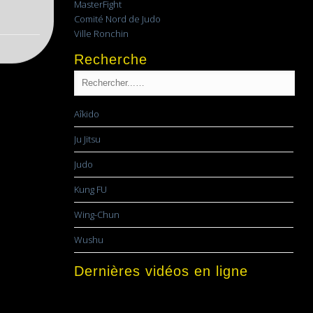
MasterFight
Comité Nord de Judo
Ville Ronchin
Recherche
Aîkido
Ju Jitsu
Judo
Kung FU
Wing-Chun
Wushu
Dernières vidéos en ligne
Lecteur
vidéo