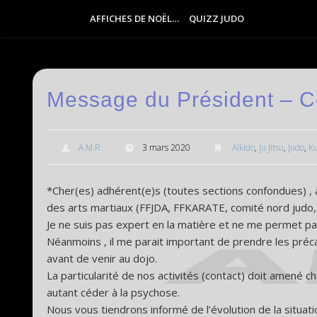
AFFICHES DE NOËL…
QUIZZ JUDO
Message du Président – C
A.M.R
3 mars 2020
Aîkido
,
Ju Jitsu
,
Judo
,
K
*Cher(es) adhérent(e)s (toutes sections confondues) , 
des arts martiaux (FFJDA, FFKARATE, comité nord judo, c
Je ne suis pas expert en la matière et ne me permet p
Néanmoins , il me parait important de prendre les préc
avant de venir au dojo.
La particularité de nos activités (contact) doit amené 
autant céder à la psychose.
Nous vous tiendrons informé de l’évolution de la situation