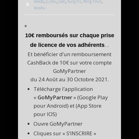
Aîkido
,
Ju Jitsu
,
Judo
,
Kung FU
,
Wing-Chun
,
Wushu
*
10€ remboursés sur chaque prise
…
de licence de vos adhérents
Et bénéficier d’un remboursement
CashBack de 10€ sur votre compte
GoMyPartner
du 24 Août au 30 Octobre 2021.
Télécharge l’application
«
GoMyPartner
» (Google Play
pour Android) et (App Store
pour IOS)
Ouvre GoMyPartner
Cliques sur « S’INSCRIRE »