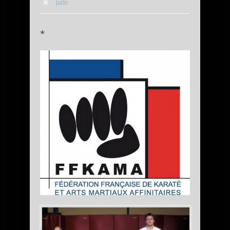
Judo
*