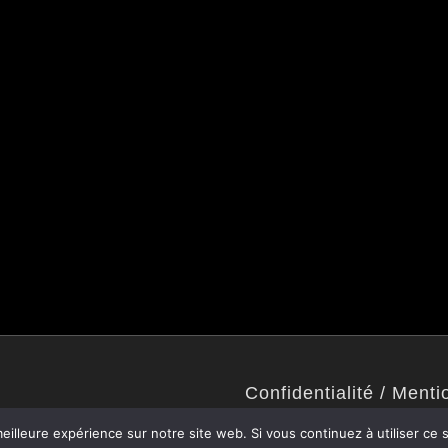
Confidentialité / Menti
Politique de confidentialité
eilleure expérience sur notre site web. Si vous continuez à utiliser ce
Mentions légales