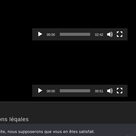
00:00
02:42
Lecteur
vidéo
00:00
00:51
ons léqales
 site, nous supposerons que vous en êtes satisfait.