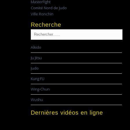
MasterFight
Comité Nord de Judo
Ville Ronchin
Recherche
Aîkido
Ju Jitsu
Judo
Kung FU
Wing-Chun
Wushu
Dernières vidéos en ligne
Lecteur
vidéo