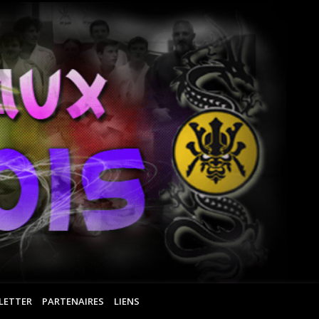
Ar
Ma
Ro
LETTER
PARTENAIRES
LIENS