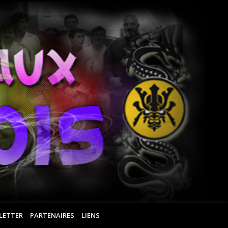
Ar
Ma
Ro
LETTER
PARTENAIRES
LIENS