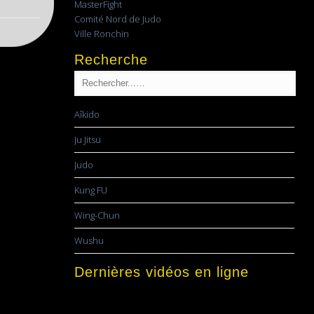
MasterFight
Comité Nord de Judo
Ville Ronchin
Recherche
Aîkido
Ju Jitsu
Judo
Kung FU
Wing-Chun
Wushu
Dernières vidéos en ligne
Lecteur
vidéo