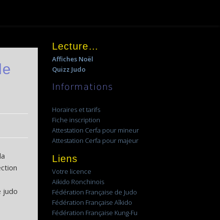
Lecture…
Affiches Noël
de
Quizz Judo
Informations
Horaires et tarifs
Fiche inscription
Attestation Cerfa pour mineur
Attestation Cerfa pour majeur
la
Liens
ection
Votre licence
Aikido Ronchinois
 judo
Fédération Française de Judo
Fédération Française Aîkido
Fédération Française Kung-Fu