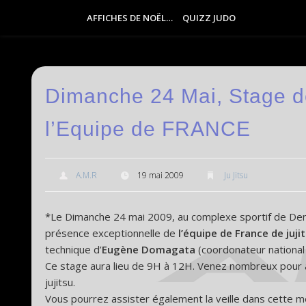
AFFICHES DE NOËL…
QUIZZ JUDO
Dimanche 24 Mai, Stage d
l’Equipe de FRANCE
A.M.R
19 mai 2009
Ju Jitsu
*Le Dimanche 24 mai 2009, au complexe sportif de Den
présence exceptionnelle de
l’équipe de France de juji
technique d’
Eugène Domagata
(coordonateur national j
Ce stage aura lieu de 9H à 12H. Venez nombreux pour a
jujitsu.
Vous pourrez assister également la veille dans cette même