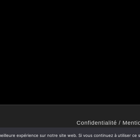
Confidentialité / Menti
Politique de confidentialité
eilleure expérience sur notre site web. Si vous continuez à utiliser ce
Mentions légales