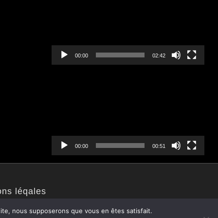
00:00
02:42
Lecteur
vidéo
00:00
00:51
ons léqales
 site, nous supposerons que vous en êtes satisfait.