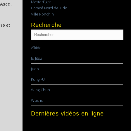
MasterFight
’Ascq
.
Comité Nord de Judo
Ville Ronchin
Recherche
16 et
Aîkido
Ju Jitsu
Judo
Kung FU
Wing-Chun
Wushu
Dernières vidéos en ligne
Lecteur
vidéo