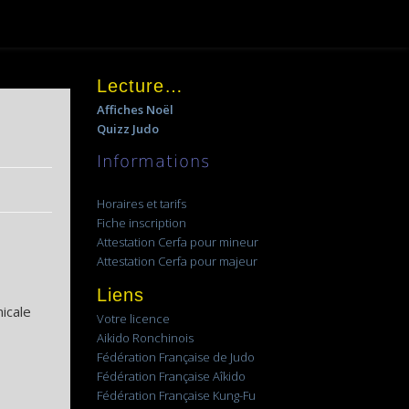
Lecture…
Affiches Noël
Quizz Judo
Informations
Horaires et tarifs
Fiche inscription
Attestation Cerfa pour mineur
Attestation Cerfa pour majeur
Liens
micale
Votre licence
Aikido Ronchinois
Fédération Française de Judo
Fédération Française Aîkido
Fédération Française Kung-Fu