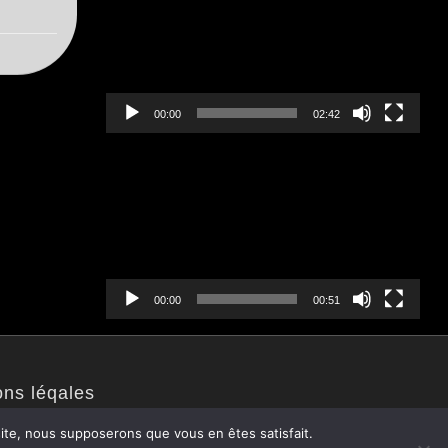
00:00
02:42
Lecteur
vidéo
00:00
00:51
ons léqales
 site, nous supposerons que vous en êtes satisfait.