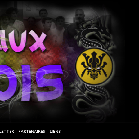
Ar
Ma
Ro
LETTER
PARTENAIRES
LIENS