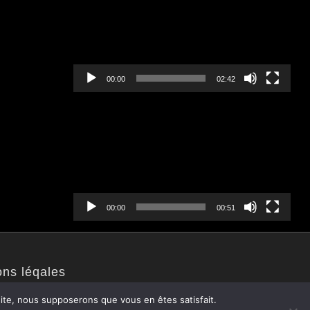
00:00
02:42
Lecteur
vidéo
00:00
00:51
ons léqales
 site, nous supposerons que vous en êtes satisfait.