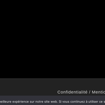
Confidentialité / Menti
Politique de confidentialité
eilleure expérience sur notre site web. Si vous continuez à utiliser ce
Mentions légales