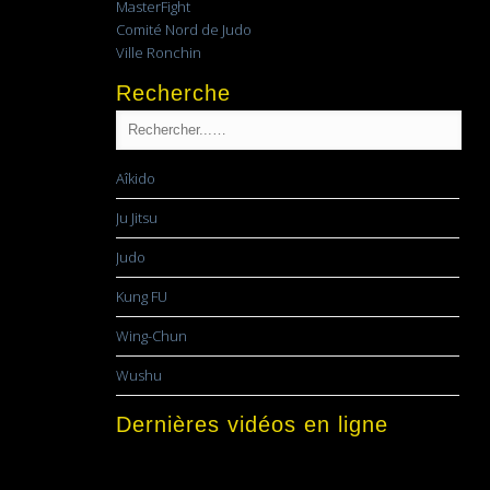
MasterFight
Comité Nord de Judo
Ville Ronchin
Recherche
Aîkido
Ju Jitsu
Judo
Kung FU
Wing-Chun
Wushu
Dernières vidéos en ligne
Lecteur
vidéo