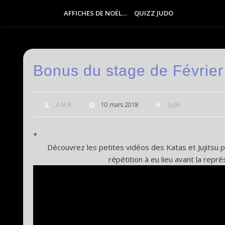
AFFICHES DE NOËL…
QUIZZ JUDO
Bonus du stage de Févrie
A.M.R
10 mars 2018
Judo
*
Découvrez les petites vidéos des Katas et Jujitsu 
répétition à eu lieu avant la repr