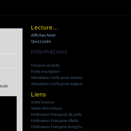
Lecture…
Affiches Noël
Quizz Judo
Informations
Horaires et tarifs
Fiche inscription
Attestation Cerfa pour mineur
Attestation Cerfa pour majeur
seule
Liens
Votre licence
Aikido Ronchinois
Fédération Française de Judo
Fédération Française Aîkido
Fédération Française Kung-Fu