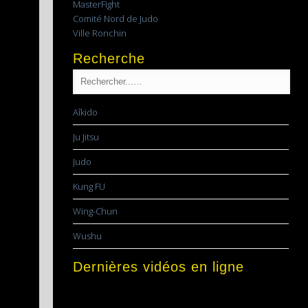
MasterFight
Comité Nord de Judo
Ville Ronchin
Recherche
Aîkido
Ju Jitsu
Judo
Kung FU
Wing-Chun
Wushu
Dernières vidéos en ligne
Lecteur
vidéo