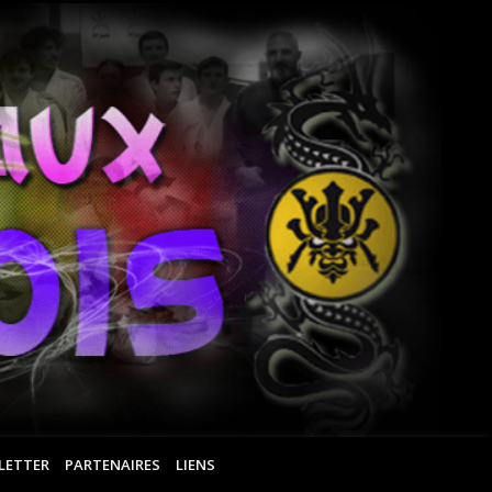
Ar
Ma
Ro
LETTER
PARTENAIRES
LIENS