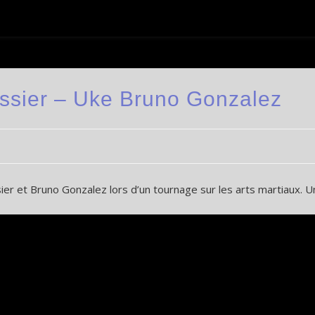
Tissier – Uke Bruno Gonzalez
sier et Bruno Gonzalez lors d’un tournage sur les arts martiaux. U