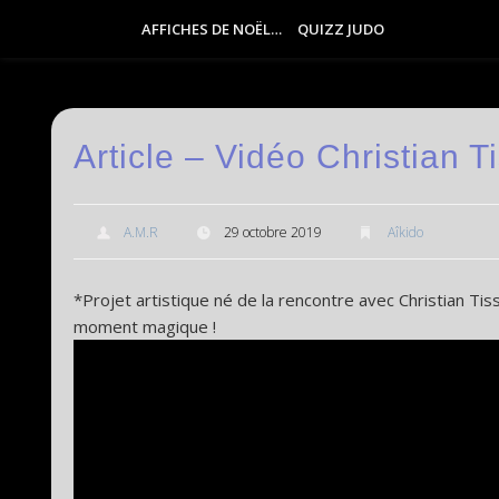
AFFICHES DE NOËL…
QUIZZ JUDO
Article – Vidéo Christian 
A.M.R
29 octobre 2019
Aîkido
*Projet artistique né de la rencontre avec Christian Tis
moment magique !