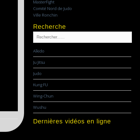
MasterFight
Comité Nord de Judo
Ville Ronchin
Recherche
Aîkido
Ju Jitsu
Judo
Kung FU
Wing-Chun
Wushu
Dernières vidéos en ligne
Lecteur
vidéo