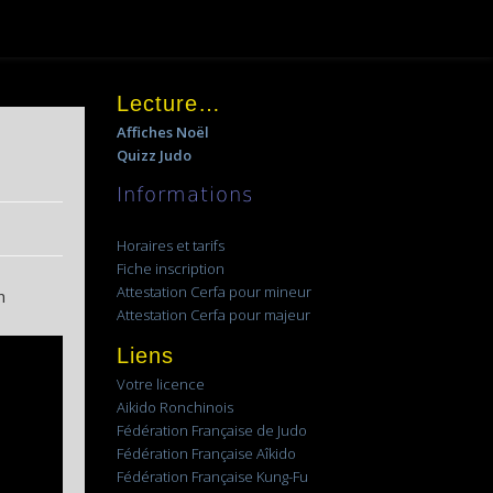
Lecture…
Affiches Noël
Quizz Judo
Informations
Horaires et tarifs
Fiche inscription
Attestation Cerfa pour mineur
n
Attestation Cerfa pour majeur
Liens
Votre licence
Aikido Ronchinois
Fédération Française de Judo
Fédération Française Aîkido
Fédération Française Kung-Fu