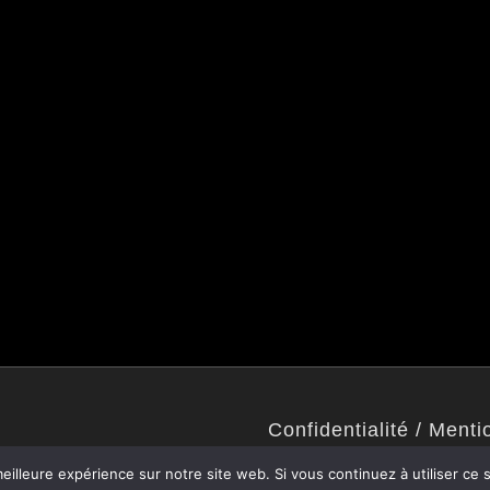
Confidentialité / Menti
Politique de confidentialité
eilleure expérience sur notre site web. Si vous continuez à utiliser ce
Mentions légales