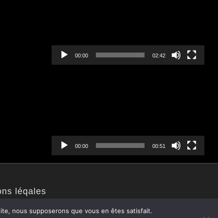
00:00
02:42
Lecteur
vidéo
00:00
00:51
ons léqales
 site, nous supposerons que vous en êtes satisfait.