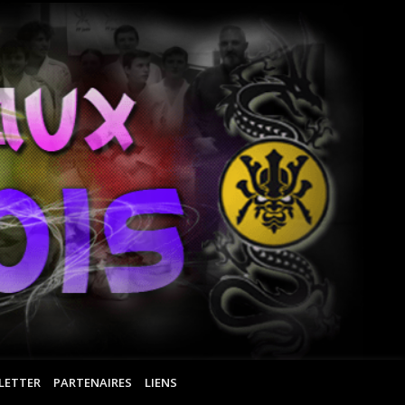
Ar
Ma
Ro
LETTER
PARTENAIRES
LIENS